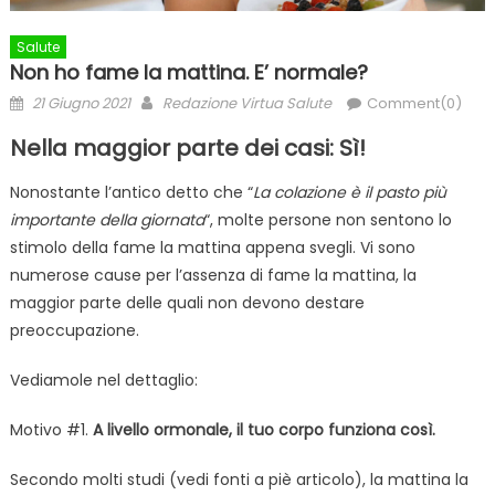
Salute
Non ho fame la mattina. E’ normale?
Posted
Author
21 Giugno 2021
Redazione Virtua Salute
Comment(0)
on
Nella maggior parte dei casi: Sì!
Nonostante l’antico detto che “
La colazione è il pasto più
importante della giornata
“, molte persone non sentono lo
stimolo della fame la mattina appena svegli. Vi sono
numerose cause per l’assenza di fame la mattina, la
maggior parte delle quali non devono destare
preoccupazione.
Vediamole nel dettaglio:
Motivo #1.
A livello ormonale, il tuo corpo funziona così.
Secondo molti studi (vedi fonti a piè articolo), la mattina la