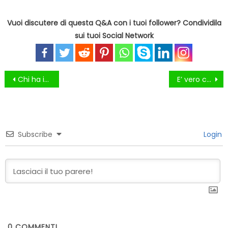
Vuoi discutere di questa Q&A con i tuoi follower? Condividila
sui tuoi Social Network
Navigazione
Chi ha inventato il Tramezzino?
E’ vero che “Una mela al giorno toglie il medico di torno”?
articoli
Subscribe
Login
0
COMMENTI