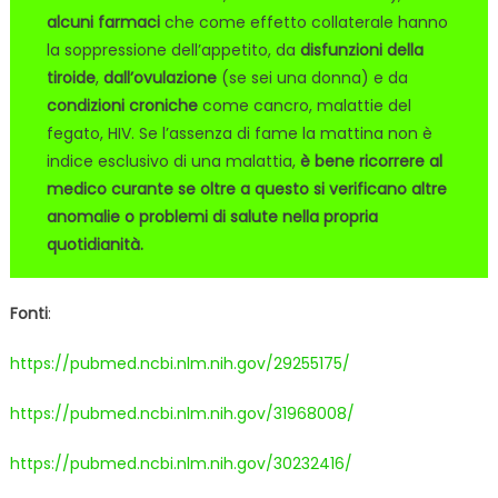
alcuni farmaci
che come effetto collaterale hanno
la soppressione dell’appetito, da
disfunzioni della
tiroide
,
dall’ovulazione
(se sei una donna) e da
condizioni croniche
come cancro, malattie del
fegato, HIV. Se l’assenza di fame la mattina non è
indice esclusivo di una malattia,
è bene ricorrere al
medico curante se oltre a questo si verificano altre
anomalie o problemi di salute nella propria
quotidianità.
Fonti
:
https://pubmed.ncbi.nlm.nih.gov/29255175/
https://pubmed.ncbi.nlm.nih.gov/31968008/
https://pubmed.ncbi.nlm.nih.gov/30232416/