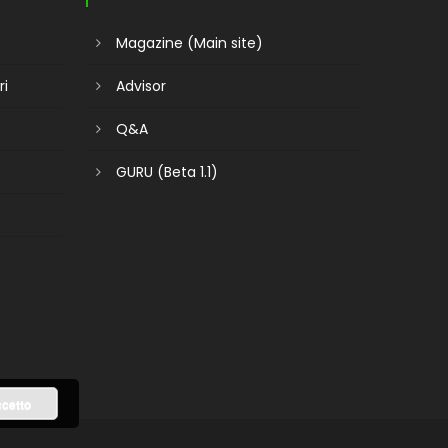
Magazine (Main site)
ri
Advisor
Q&A
GURU (Beta 1.1)
cetto