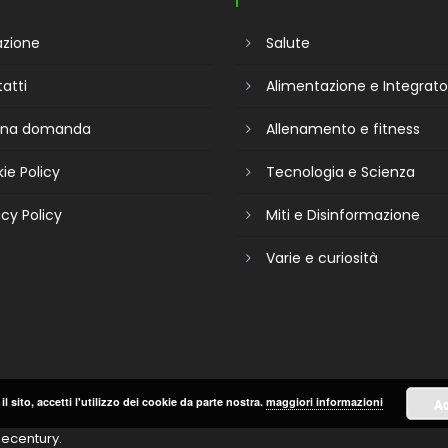
zione
Salute
atti
Alimentazione e Integrato
 una domanda
Allenamento e fitness
ie Policy
Tecnologia e Scienza
acy Policy
Miti e Disinformazione
Varie e curiosità
il sito, accetti l'utilizzo dei cookie da parte nostra.
maggiori informazioni
Ac
ecentury
.