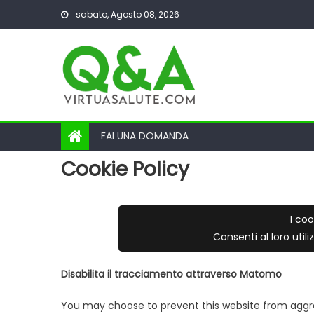
Skip
sabato, Agosto 08, 2026
to
content
FAI UNA DOMANDA
Cookie Policy
I coo
Consenti al loro util
Disabilita il tracciamento attraverso Matomo
You may choose to prevent this website from aggreg