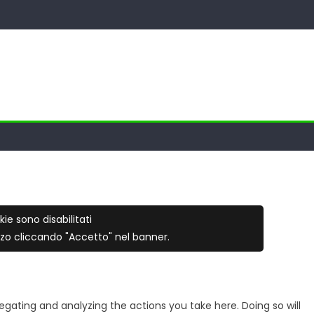
kie sono disabilitati
izzo cliccando "Accetto" nel banner.
ating and analyzing the actions you take here. Doing so will