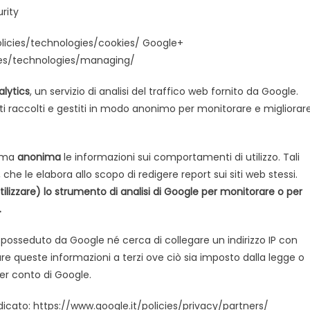
rity
policies/technologies/cookies/ Google+
icies/technologies/managing/
lytics
, un servizio di analisi del traffico web fornito da Google.
rti raccolti e gestiti in modo anonimo per monitorare e migliorar
orma
anonima
le informazioni sui comportamenti di utilizzo. Tali
he le elabora allo scopo di redigere report sui siti web stessi.
tilizzare) lo strumento di analisi di Google per monitorare o per
.
o posseduto da Google né cerca di collegare un indirizzo IP con
e queste informazioni a terzi ove ciò sia imposto dalla legge o
per conto di Google.
o indicato: https://www.google.it/policies/privacy/partners/