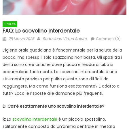
Salute
FAQ: Lo scovolino interdentale
Posted
Author
28 Marzo 2025
Redazione Virtua Salute
Comment(0)
on
L’igiene orale quotidiana è fondamentale per la salute della
bocca, ma spesso il solo spazzolino non basta. Gli spazi tra i
denti sono aree critiche dove placca e residui di cibo si
accumulano facilmente. Lo scovolino interdentale è uno
strumento prezioso per pulire queste zone difficili da
raggiungere. Ma come funziona esattamente? È adatto a
tutti? Ecco le risposte alle domande più frequenti.
D: Cos’è esattamente uno scovolino interdentale?
R:
Lo
scovolino interdentale
è un piccolo spazzolino,
solitamente composto da un’anima centrale in metallo