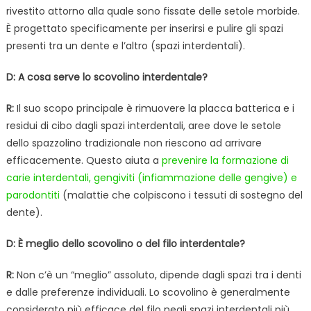
rivestito attorno alla quale sono fissate delle setole morbide.
È progettato specificamente per inserirsi e pulire gli spazi
presenti tra un dente e l’altro (spazi interdentali).
D: A cosa serve lo scovolino interdentale?
R:
Il suo scopo principale è rimuovere la placca batterica e i
residui di cibo dagli spazi interdentali, aree dove le setole
dello spazzolino tradizionale non riescono ad arrivare
efficacemente. Questo aiuta a
prevenire la formazione di
carie interdentali, gengiviti (infiammazione delle gengive) e
parodontiti
(malattie che colpiscono i tessuti di sostegno del
dente).
D: È meglio dello scovolino o del filo interdentale?
R:
Non c’è un “meglio” assoluto, dipende dagli spazi tra i denti
e dalle preferenze individuali. Lo scovolino è generalmente
considerato più efficace del filo negli spazi interdentali più