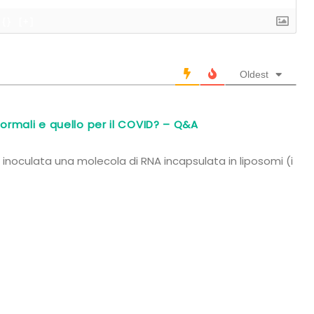
{}
[+]
Oldest
normali e quello per il COVID? – Q&A
e inoculata una molecola di RNA incapsulata in liposomi (i