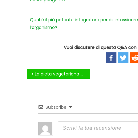
Qual è il più potente integratore per disintossicare
l’organismo?
Vuoi discutere di questa Q&A con i 
Navigazione
La dieta vegetariana o vegana fa dimagrire?
articoli
Subscribe