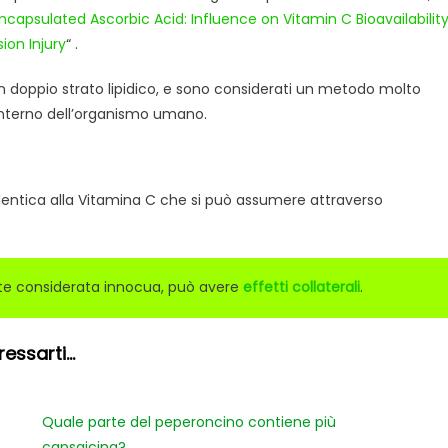
capsulated Ascorbic Acid: Influence on Vitamin C Bioavailabilit
ion Injury
“ .
n doppio strato lipidico, e sono considerati un metodo molto
l’interno dell’organismo umano.
identica alla Vitamina C che si può assumere attraverso
te considerata innocua, può avere
effetti collaterali
.
ssarti...
Quale parte del peperoncino contiene più
capsaicina?