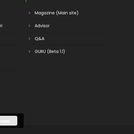
Magazine (Main site)
ri
Advisor
Q&A
GURU (Beta 1.1)
cetto