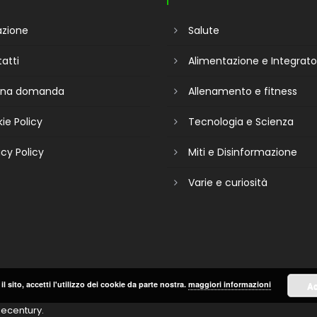
zione
Salute
atti
Alimentazione e Integrato
 una domanda
Allenamento e fitness
ie Policy
Tecnologia e Scienza
acy Policy
Miti e Disinformazione
Varie e curiosità
il sito, accetti l'utilizzo dei cookie da parte nostra.
maggiori informazioni
Ac
ecentury
.