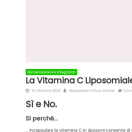
Alimentazione e Integratori
La Vitamina C Liposomial
Posted
Author
10 Ottobre 2020
Redazione Virtua Salute
Com
on
Sì e No.
Sì perché…
… incapsulare la vitamina C in
liposomi
consente di s