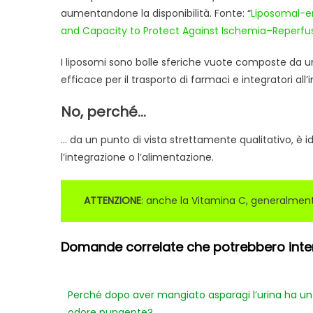
aumentandone la disponibilità. Fonte: “
Liposomal-en
and Capacity to Protect Against Ischemia–Reperfus
I liposomi sono bolle sferiche vuote composte da u
efficace per il trasporto di farmaci e integratori al
No, perché…
… da un punto di vista strettamente qualitativo, è 
l’integrazione o l’alimentazione.
ATTENZIONE
: anche la Vitamina C, generalmen
Domande correlate che potrebbero intere
Perché dopo aver mangiato asparagi l’urina ha un
odore pungente?