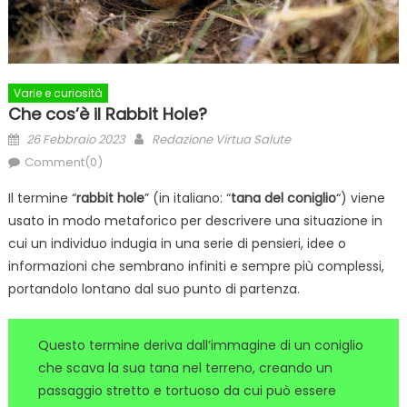
Varie e curiosità
Che cos’è il Rabbit Hole?
Posted
Author
26 Febbraio 2023
Redazione Virtua Salute
on
Comment(0)
Il termine “
rabbit hole
” (in italiano: “
tana del coniglio
“) viene
usato in modo metaforico per descrivere una situazione in
cui un individuo indugia in una serie di pensieri, idee o
informazioni che sembrano infiniti e sempre più complessi,
portandolo lontano dal suo punto di partenza.
Questo termine deriva dall’immagine di un coniglio
che scava la sua tana nel terreno, creando un
passaggio stretto e tortuoso da cui può essere