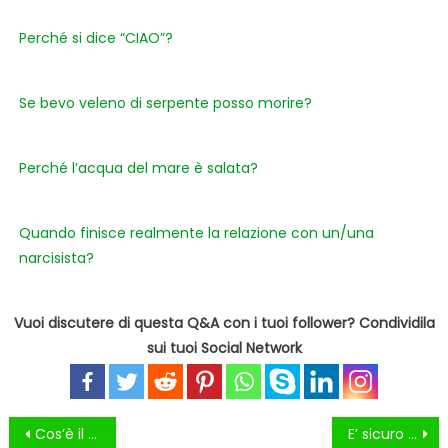
Perché si dice “CIAO”?
Se bevo veleno di serpente posso morire?
Perché l’acqua del mare è salata?
Quando finisce realmente la relazione con un/una
narcisista?
Vuoi discutere di questa Q&A con i tuoi follower? Condividila
sui tuoi Social Network
Navigazione
Cos’è il Tocoferolo? Gli integratori sono utili?
E’ sicuro usare il bicarbonato di sodio per ammorbidire la carne?