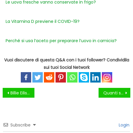
Le uova fresche vanno conservate in frigo?
La Vitamina D previene il COVID-19?
Perché si usa l’aceto per preparare l’uovo in camicia?
Vuoi discutere di questa Q&A con i tuoi follower? Condividila
sui tuoi Social Network
Navigazione
Billie Eilish è lesbica?
Quanti sensi abbiamo?
articoli
Subscribe
Login