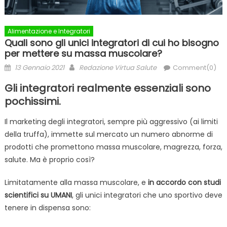
Alimentazione e Integratori
Quali sono gli unici integratori di cui ho bisogno
per mettere su massa muscolare?
Posted
Author
13 Gennaio 2021
Redazione Virtua Salute
Comment(0)
on
Gli integratori realmente essenziali sono
pochissimi.
Il marketing degli integratori, sempre più aggressivo (ai limiti
della truffa), immette sul mercato un numero abnorme di
prodotti che promettono massa muscolare, magrezza, forza,
salute. Ma è proprio così?
Limitatamente alla massa muscolare, e
in accordo con studi
scientifici su UMANI
, gli unici integratori che uno sportivo deve
tenere in dispensa sono: