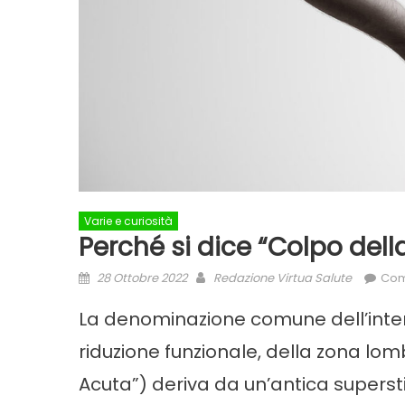
Varie e curiosità
Perché si dice “Colpo dell
Posted
Author
28 Ottobre 2022
Redazione Virtua Salute
Com
on
La denominazione comune dell’intens
riduzione funzionale, della zona lo
Acuta”) deriva da un’antica superst