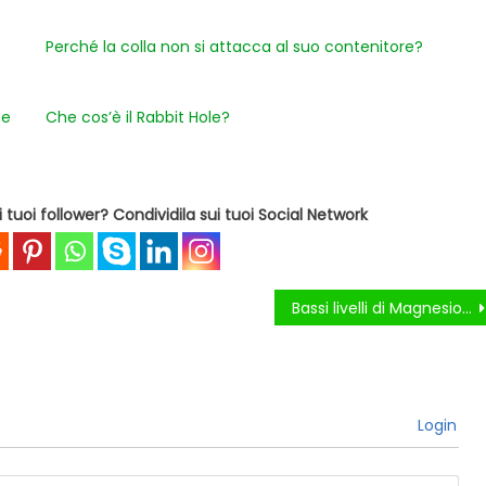
Perché la colla non si attacca al suo contenitore?
be
Che cos’è il Rabbit Hole?
tuoi follower? Condividila sui tuoi Social Network
Bassi livelli di Magnesio possono causare Depressione?
Login