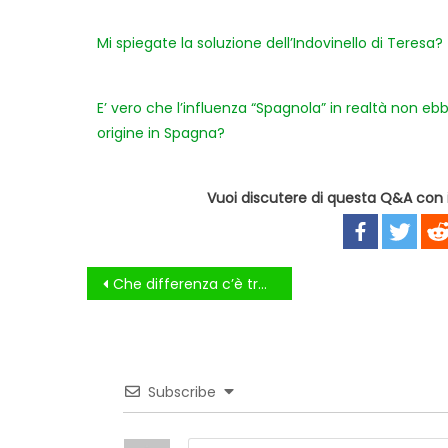
Mi spiegate la soluzione dell’Indovinello di Teresa?
E’ vero che l’influenza “Spagnola” in realtà non eb
origine in Spagna?
Vuoi discutere di questa Q&A con i 
Navigazione
Che differenza c’è tra farmaci OTC e farmaci SOP?
articoli
Subscribe