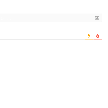
{}
[+]