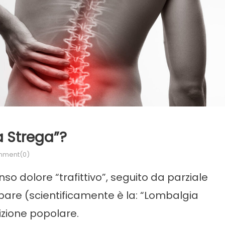
a Strega”?
ment(0)
o dolore “trafittivo”, seguito da parziale
mbare (scientificamente è la: “Lombalgia
izione popolare.