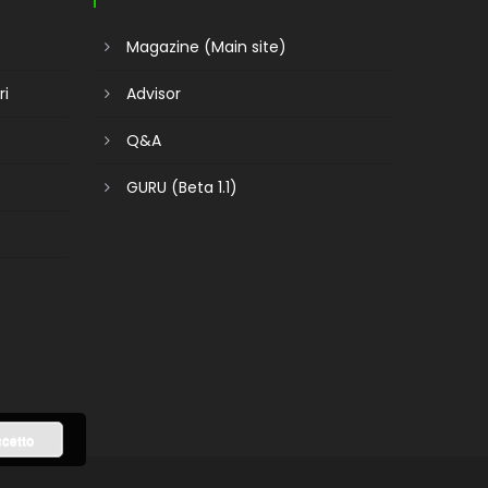
Magazine (Main site)
ri
Advisor
Q&A
GURU (Beta 1.1)
cetto