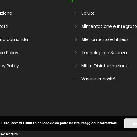
zione
Salute
atti
Alimentazione e Integrato
 una domanda
Allenamento e fitness
ie Policy
Tecnologia e Scienza
acy Policy
Miti e Disinformazione
Varie e curiosità
il sito, accetti l'utilizzo dei cookie da parte nostra.
maggiori informazioni
Ac
ecentury
.