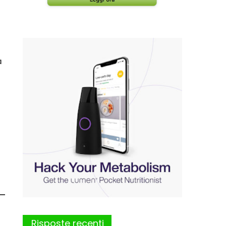
à
Risposte recenti