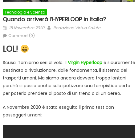
Tecnologia e Scienza
Quando arriverà l’HYPERLOOP in Italia?
Posted
Author
15 Novembre 2020
Redazione Virtua Salute
on
Comment(0)
LOL!
Scusa. Torniamo seri al volo. Il
Virgin Hyperloop
è sicuramente
destinato a rivoluzionare, dalle fondamenta, il sistema dei
trasporti umani. Ma siamo ancora davvero troppo lontani
perché si possa anche solo ipotizzare una tempistica certa
per poterlo prendere al posto di un treno o di un aereo.
A Novembre 2020 è stato eseguito il primo test con
passeggeri umani: