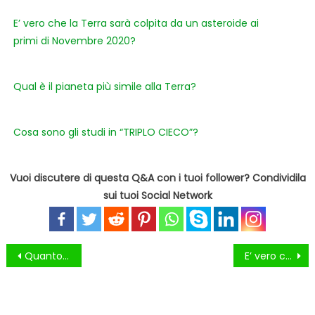
E’ vero che la Terra sarà colpita da un asteroide ai
primi di Novembre 2020?
Qual è il pianeta più simile alla Terra?
Cosa sono gli studi in “TRIPLO CIECO”?
Vuoi discutere di questa Q&A con i tuoi follower? Condividila
sui tuoi Social Network
Navigazione
Quanto dura l’infatuazione?
E’ vero che i maschi dei cavallucci marini portano avanti la gravidanza e partoriscono?
articoli