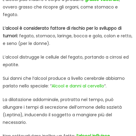
ovvero grasso che ricopre gli organi, come stomaco e
fegato.
L’alcool è considerato fattore di rischio per lo sviluppo di
tumori:
fegato, stomaco, laringe, bocca e gola, colon e retto,
e seno (per le donne).
L’alcool distrugge le cellule del fegato, portando a cirrosi ed
epatite.
Sui danni che l’alcool produce a livello cerebrale abbiamo
parlato nello speciale: “
Alcool e danni al cervello
“.
La dilatazione addominale, protratta nel tempo, può
allungare i tempi di secrezione dell’ormone della sazietà
(Leptina), inducendo il soggetto a mangiare più del
necessario.
Non sottovalutare inoltre un fatto:
l’alcool influisce