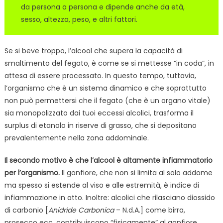
da persona a persona e dipende anche da età,
sesso, altezza, peso, e altri fattori.
Se si beve troppo, l’alcool che supera la capacità di
smaltimento del fegato, è come se si mettesse “in coda”, in
attesa di essere processato. In questo tempo, tuttavia,
l’organismo che è un sistema dinamico e che soprattutto
non può permettersi che il fegato (che è un organo vitale)
sia monopolizzato dai tuoi eccessi alcolici, trasforma il
surplus di etanolo in riserve di grasso, che si depositano
prevalentemente nella zona addominale.
Il secondo motivo è che l’alcool è altamente infiammatorio
per l’organismo.
Il gonfiore, che non si limita al solo addome
ma spesso si estende al viso e alle estremità, è indice di
infiammazione in atto. Inoltre: alcolici che rilasciano diossido
di carbonio [
Anidride Carbonica
– N.d.A.] come birra,
prosecco ecc, contribuiscono “fisicamente” al gonfiore