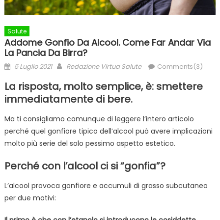
Salute
Addome Gonfio Da Alcool. Come Far Andar Via
La Pancia Da Birra?
Posted
Author
5 Luglio 2021
Redazione Virtua Salute
Comments(3)
on
La risposta, molto semplice, è: smettere
immediatamente di bere.
Ma ti consigliamo comunque di leggere l’intero articolo
perché quel gonfiore tipico dell’alcool può avere implicazioni
molto più serie del solo pessimo aspetto estetico.
Perché con l’alcool ci si “gonfia”?
L’alcool provoca gonfiore e accumuli di grasso subcutaneo
per due motivi:
Il primo è che con l’etanolo si introducono le cosiddette