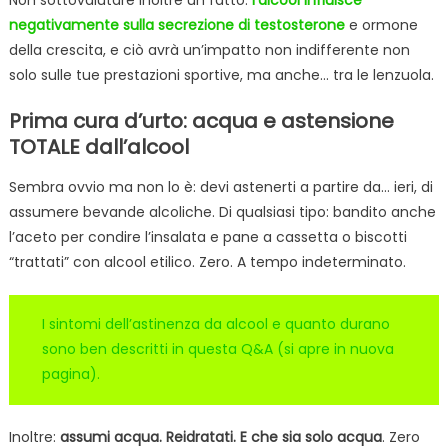
negativamente sulla secrezione di testosterone
e ormone
della crescita, e ciò avrà un’impatto non indifferente non
solo sulle tue prestazioni sportive, ma anche… tra le lenzuola.
Prima cura d’urto: acqua e astensione
TOTALE dall’alcool
Sembra ovvio ma non lo è: devi astenerti a partire da… ieri, di
assumere bevande alcoliche. Di qualsiasi tipo: bandito anche
l’aceto per condire l’insalata e pane a cassetta o biscotti
“trattati” con alcool etilico. Zero. A tempo indeterminato.
I sintomi dell’astinenza da alcool e quanto durano
sono ben descritti in questa Q&A (si apre in nuova
pagina).
Inoltre:
assumi acqua. Reidratati. E che sia solo acqua
. Zero